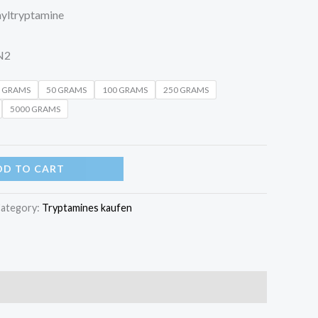
yltryptamine
N2
5 GRAMS
50 GRAMS
100 GRAMS
250 GRAMS
5000 GRAMS
DD TO CART
ategory:
Tryptamines kaufen