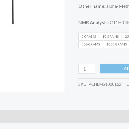
Other name:
alpha-Meth
NMR Analysis:
C11H14
5 GRAMS
10 GRAMS
2
500 GRAMS
1000 GRAMS
A
SKU:
PCHEMS1000162
C
)