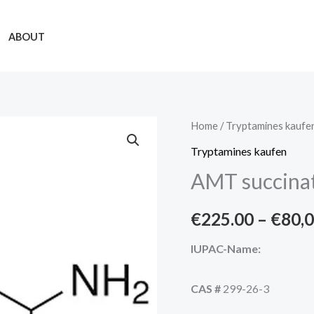
ABOUT
AMT
Home
/
Tryptamines kaufe
succinate
Tryptamines kaufen
quantity
AMT succina
€
225.00
–
€
80,
IUPAC-Name:
CAS #
299-26-3