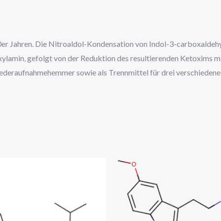
0er Jahren. Die Nitroaldol-Kondensation von Indol-3-carboxald
ylamin, gefolgt von der Reduktion des resultierenden Ketoxims m
deraufnahmehemmer sowie als Trennmittel für drei verschieden
Price
range:
€275.00
through
€3,400.00