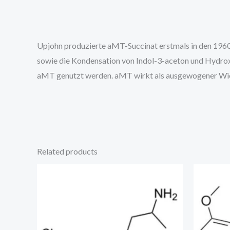
Upjohn produzierte aMT-Succinat erstmals in den 196
sowie die Kondensation von Indol-3-aceton und Hydrox
aMT genutzt werden. aMT wirkt als ausgewogener Wie
Related products
Price
range:
€250.00
through
€1,000.00