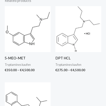
Related products
Price
Price
range:
range:
€350.00
€275.00
through
through
€4,500.00
€4,500.00
5-MEO-MET
DPT HCL
Tryptamines kaufen
Tryptamines kaufen
€
350.00
–
€
4,500.00
€
275.00
–
€
4,500.00