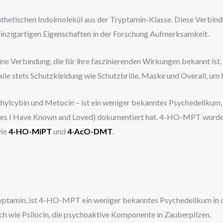
thetischen Indolmolekül aus der Tryptamin-Klasse. Diese Verbin
 einzigartigen Eigenschaften in der Forschung Aufmerksamkeit.
ne Verbindung, die für ihre faszinierenden Wirkungen bekannt ist. 
lie stets Schutzkleidung wie Schutzbrille, Maske und Overall, um 
ylcybin und Metocin – ist ein weniger bekanntes Psychedelikum,
nes I Have Known and Loved) dokumentiert hat. 4-HO-MPT wurde 1
wie
4-HO-MiPT
und
4-AcO-DMT
.
yptamin, ist 4-HO-MPT ein weniger bekanntes Psychedelikum in 
nlich wie Psilocin, die psychoaktive Komponente in Zauberpilzen.