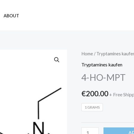
ABOUT
4-
Home
/
Tryptamines kaufe
HO-
Tryptamines kaufen
MPT
4-HO-MPT
quantity
€
200.00
+ Free Ship
1 GRAMS
A