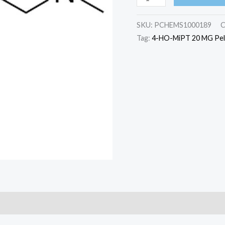
SKU:
PCHEMS1000189
C
Tag:
4-HO-MiPT 20 MG Pell
)