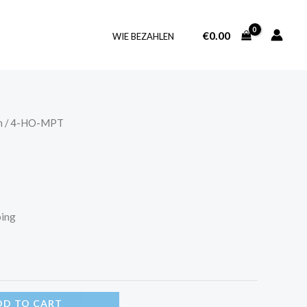
€
0.00
WIE BEZAHLEN
n
/ 4-HO-MPT
ping
DD TO CART