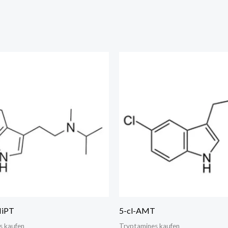
Price
Price
range:
range:
€350.00
€250.00
through
through
€4,500.00
€1,000.00
iPT
5-cl-AMT
s kaufen
Tryptamines kaufen